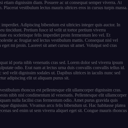
ilisi etiam dignissim diam. Posuere ac ut consequat semper viverra. At
. Placerat vestibulum lectus mauris ultrices eros in cursus turpis massa.
 imperdiet. Adipiscing bibendum est ultricies integer quis auctor. In
u tincidunt. Pretium fusce id velit ut tortor pretium viverra
tate eu scelerisque felis imperdiet proin fermentum leo vel. Et
molestie ac feugiat sed lectus vestibulum mattis. Consequat nisl vel
 eget mi proin. Laoreet sit amet cursus sit amet. Volutpat sed cras
equat id porta nibh venenatis cras sed. Lorem dolor sed viverra ipsum
putate odio. Erat nam at lectus urna duis convallis convallis tellus id.
sed velit dignissim sodales ut. Dapibus ultrices in iaculis nunc sed
ur adipiscing elit ut aliquam purus sit.
vestibulum rhoncus est pellentesque elit ullamcorper dignissim cras.
roin nibh nisl condimentum id venenatis. Pellentesque elit ullamcorper
 aliquam nulla facilisi cras fermentum odio. Amet purus gravida quis
tesque dignissim. Vivamus arcu felis bibendum ut. Hac habitasse platea
aecenas sed enim ut sem viverra aliquet eget sit. Congue mauris rhoncus