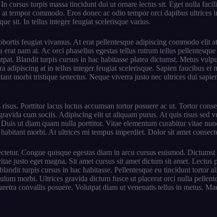
In cursus turpis massa tincidunt dui ut ornare lectus sit. Eget nulla fac
tum at tempor commodo. Eros donec ac odio tempor orci dapibus ultrices in
e sit. In tellus integer feugiat scelerisque varius.
obortis feugiat vivamus. At erat pellentesque adipiscing commodo elit at
erat nam at. Ac orci phasellus egestas tellus rutrum tellus pellentesque e
pat. Blandit turpis cursus in hac habitasse platea dictumst. Metus vulpu
a adipiscing at in tellus integer feugiat scelerisque. Sapien faucibus et 
nt morbi tristique senectus. Neque viverra justo nec ultrices dui sapien
risus. Porttitor lacus luctus accumsan tortor posuere ac ut. Tortor cons
avida cum sociis. Adipiscing elit ut aliquam purus. At quis risus sed vul
Duis ut diam quam nulla porttitor. Vitae elementum curabitur vitae nunc 
habitant morbi. At ultrices mi tempus imperdiet. Dolor sit amet consectet
sectetur. Congue quisque egestas diam in arcu cursus euismod. Dictumst 
ae justo eget magna. Sit amet cursus sit amet dictum sit amet. Lectus p
 blandit turpis cursus in hac habitasse. Pellentesque eu tincidunt tortor
ulum morbi. Ultrices gravida dictum fusce ut placerat orci nulla pellen
aretra convallis posuere. Volutpat diam ut venenatis tellus in metus. M