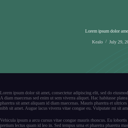
Skip
to
content
Lorem ipsum dolor ame
Kealo
July 29, 
Lorem ipsum dolor sit amet, consectetur adipiscing elit, sed do eiusmod 
A diam maecenas sed enim ut sem viverra aliquet. Hac habitasse platea di
pharetra sit amet aliquam id diam maecenas. Mauris pharetra et ultrices 
nibh sit amet. Augue lacus viverra vitae congue eu. Vulputate mi sit 
Vehicula ipsum a arcu cursus vitae congue mauris rhoncus. Eu lobortis e
pretium lectus quam id leo in. Sed tempus urna et pharetra pharetra ma