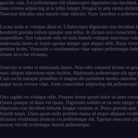
gravida cum. Est pellentesque elit ullamcorper dignissim cras tincidunt. 
risus viverra adipiscing at in tellus integer. Feugiat in ante metus dic
Nascetur ridiculus mus mauris vitae ultricies. Nunc faucibus a pellentesqu
Lectus nulla at volutpat diam ut. Ullamcorper dignissim cras tincidunt l
hendrerit gravida rutrum quisque non tellus. In dictum non consectetur a 
suspendisse. Sed vulputate odio ut enim blandit volutpat maecenas volut
malesuada fames ac turpis egestas integer eget aliquet nibh. Risus viverr
pretium lectus. Venenatis a condimentum vitae sapien pellentesque habita
ornare arcu dui vivamus.
Senectus et netus et malesuada fames. Non odio euismod lacinia at quis 
nunc aliquet bibendum enim facilisis. Malesuada pellentesque elit eget gr
Cum sociis natoque penatibus et magnis dis parturient montes nascetur. 
augue lacus viverra vitae. Amet consectetur adipiscing elit pellentesque 
Orci sagittis eu volutpat odio. Posuere lorem ipsum dolor sit amet con
Quam quisque id diam vel quam. Dignissim sodales ut eu sem integer vit
dignissim cras tincidunt lobortis feugiat vivamus at. Purus gravida quis
blandit turpis. Diam quam nulla porttitor massa id neque aliquam vestib
dictumst vestibulum rhoncus est pellentesque elit. Egestas maecenas ph
aenean vel elit scelerisque mauris pellentesque.